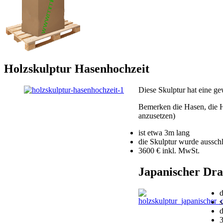
Holzskulptur Hasenhochzeit
Diese Skulptur hat eine ge
Bemerken die Hasen, die H
anzusetzen)
ist etwa 3m lang
die Skulptur wurde ausschl
3600 € inkl. MwSt.
Japanischer Dra
d
s
d
3