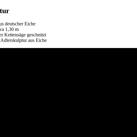
tur
aus deutscher Eiche
wa 1,30 m
er Kettensäge geschnitzt
 Adlerskulptur aus Eiche